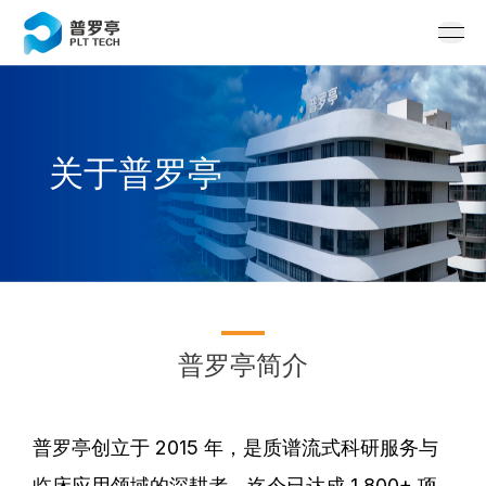
ope
关于普罗亭
普罗亭简介
普罗亭创立于 2015 年，是质谱流式科研服务与
临床应用领域的深耕者，迄今已达成 1,800+ 项