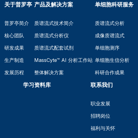
关于普罗亭
产品及解决方案
单细胞科研服务
2021.4
普罗亭医学检验实验室获
普罗亭简介
质谱流式技术简介
质谱流式分析
《医疗机构执业许可证》
核心团队
质谱流式分析仪
成像质谱流式
研发成果
质谱流式配套试剂
单细胞测序
2021.10
生产制造
MassCyte™ AI 分析工作站
单细胞生信分析
入选浙江省重大研发“尖
发展历程
整体解决方案
科研合作成果
兵”计划1200万
学习资料库
联系我们
2022.7
职业发展
全球首个质谱流式检测
CNAS认证
招聘岗位
福利与关怀
2023.8